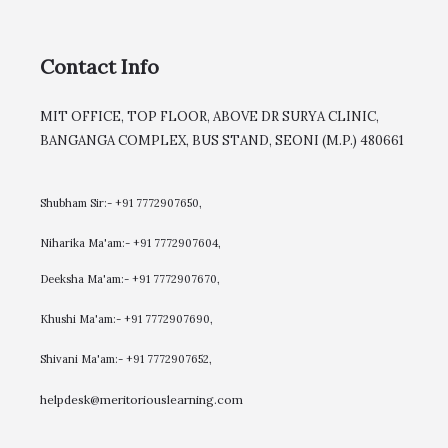
Contact Info
MIT OFFICE, TOP FLOOR, ABOVE DR SURYA CLINIC,
BANGANGA COMPLEX, BUS STAND, SEONI (M.P.) 480661
Shubham Sir:- +91 7772907650,
Niharika Ma'am:- +91 7772907604,
​Deeksha Ma'am:- +91 7772907670,
Khushi Ma'am:- +91 7772907690,
Shivani Ma'am:- +91 7772907652,
helpdesk@meritoriouslearning.com