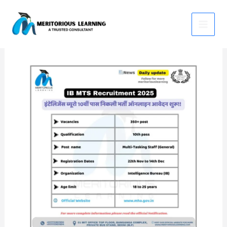
Skip
IB MTS Recruitment 2025
to
content
3 Comments
/
News
/ By
Meritorious Learning